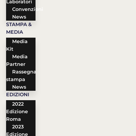
Laboratori
Convenzioni
News
STAMPA &
MEDIA
Media
Kit
Media
Partner
Rassegna
stampa
News
EDIZIONI
2022
Edizione
Roma
2023
Edizione