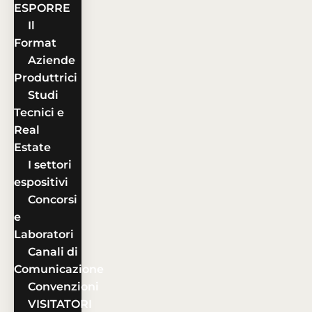
ESPORRE
Il
Format
Aziende
Produttrici
Studi
Tecnici e
Real
Estate
I settori
espositivi
Concorsi
e
Laboratori
Canali di
Comunicazione
Convenzioni
VISITATORI