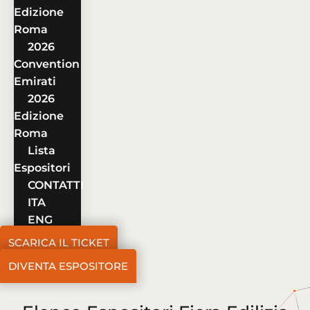
Edizione
Roma
2026
Convention
Emirati
2026
Edizione
Roma
Lista
Espositori
CONTATTI
ITA
ENG
SCARICA IL TICKET
DIVENTA ESPOSITORE