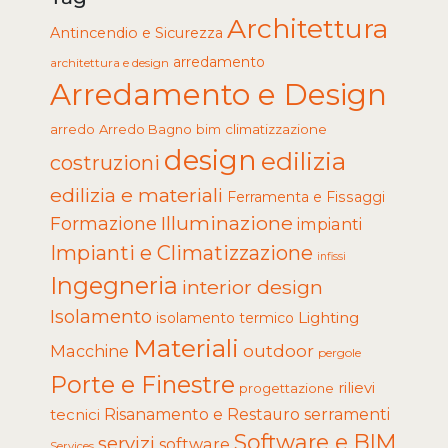
Architettura
Antincendio e Sicurezza
arredamento
architettura e design
Arredamento e Design
arredo
Arredo Bagno
climatizzazione
bim
design
edilizia
costruzioni
edilizia e materiali
Ferramenta e Fissaggi
Illuminazione
Formazione
impianti
Impianti e Climatizzazione
infissi
Ingegneria
interior design
Isolamento
Lighting
isolamento termico
Materiali
Macchine
outdoor
pergole
Porte e Finestre
rilievi
progettazione
tecnici
Risanamento e Restauro
serramenti
Software e BIM
servizi
software
Services