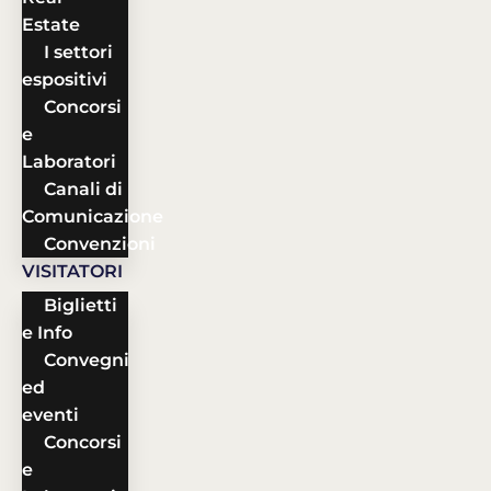
Estate
I settori
espositivi
Concorsi
e
Laboratori
Canali di
Comunicazione
Convenzioni
VISITATORI
Biglietti
e Info
Convegni
ed
eventi
Concorsi
e