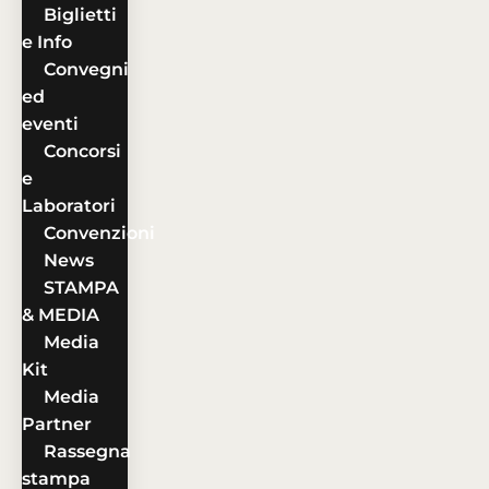
Biglietti
e Info
Convegni
ed
eventi
Concorsi
e
Laboratori
Convenzioni
News
STAMPA
& MEDIA
Media
Kit
Media
Partner
Rassegna
stampa