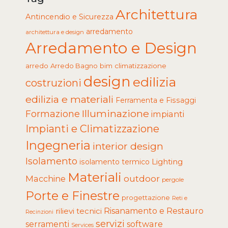
Architettura
Antincendio e Sicurezza
arredamento
architettura e design
Arredamento e Design
arredo
Arredo Bagno
climatizzazione
bim
design
edilizia
costruzioni
edilizia e materiali
Ferramenta e Fissaggi
Illuminazione
Formazione
impianti
Impianti e Climatizzazione
Ingegneria
interior design
Isolamento
Lighting
isolamento termico
Materiali
Macchine
outdoor
pergole
Porte e Finestre
progettazione
Reti e
rilievi tecnici
Risanamento e Restauro
Recinzioni
servizi
software
serramenti
Services