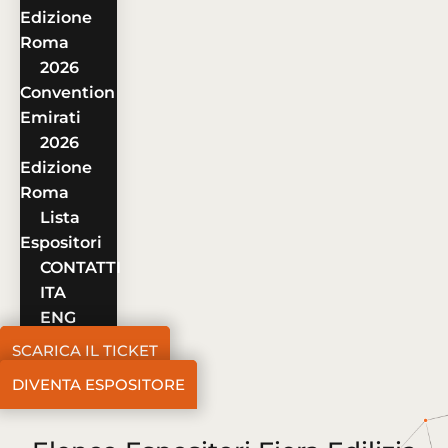
Edizione
Roma
2026
Convention
Emirati
2026
Edizione
Roma
Lista
Espositori
CONTATTI
ITA
ENG
SCARICA IL TICKET
DIVENTA ESPOSITORE