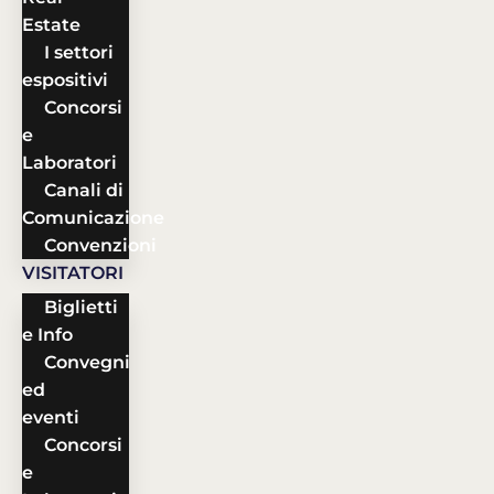
Estate
I settori
espositivi
Concorsi
e
Laboratori
Canali di
Comunicazione
Convenzioni
VISITATORI
Biglietti
e Info
Convegni
ed
eventi
Concorsi
e