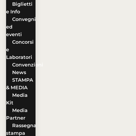
Biglietti
e Info
Convegni
ed
eventi
Concorsi
e
Laboratori
Convenzioni
News
STAMPA
& MEDIA
Media
Kit
Media
Partner
Rassegna
stampa