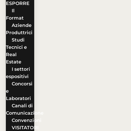
ESPORRE
Il
Format
Aziende
Produttrici
Studi
Tecnici e
Real
Estate
I settori
espositivi
Concorsi
e
Laboratori
Canali di
Comunicazione
Convenzioni
VISITATORI