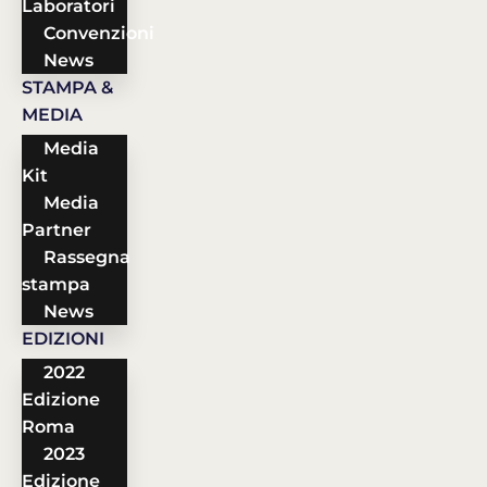
Laboratori
Convenzioni
News
STAMPA &
MEDIA
Media
Kit
Media
Partner
Rassegna
stampa
News
EDIZIONI
2022
Edizione
Roma
2023
Edizione