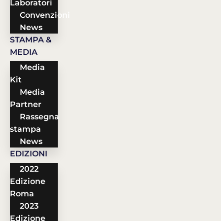
Laboratori
Convenzioni
News
STAMPA &
MEDIA
Media
Kit
Media
Partner
Rassegna
stampa
News
EDIZIONI
2022
Edizione
Roma
2023
Edizione