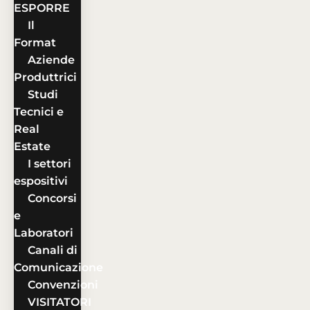
ESPORRE
Il
Format
Aziende
Produttrici
Studi
Tecnici e
Real
Estate
I settori
espositivi
Concorsi
e
Laboratori
Canali di
Comunicazione
Convenzioni
VISITATORI