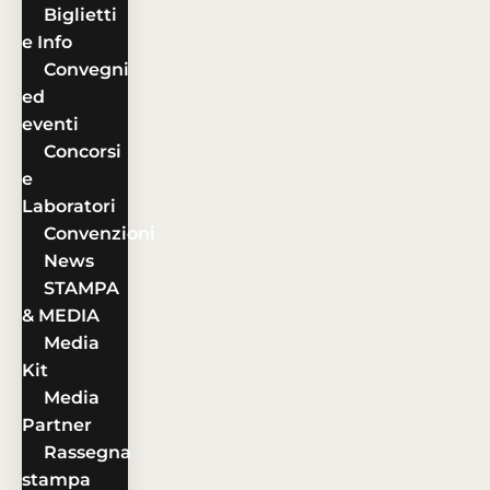
Biglietti
e Info
Convegni
ed
eventi
Concorsi
e
Laboratori
Convenzioni
News
STAMPA
& MEDIA
Media
Kit
Media
Partner
Rassegna
stampa