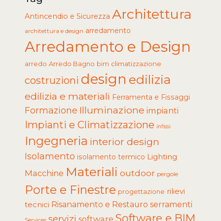
Architettura
Antincendio e Sicurezza
arredamento
architettura e design
Arredamento e Design
arredo
Arredo Bagno
climatizzazione
bim
design
edilizia
costruzioni
edilizia e materiali
Ferramenta e Fissaggi
Illuminazione
Formazione
impianti
Impianti e Climatizzazione
infissi
Ingegneria
interior design
Isolamento
Lighting
isolamento termico
Materiali
Macchine
outdoor
pergole
Porte e Finestre
rilievi
progettazione
tecnici
Risanamento e Restauro
serramenti
Software e BIM
servizi
software
Services