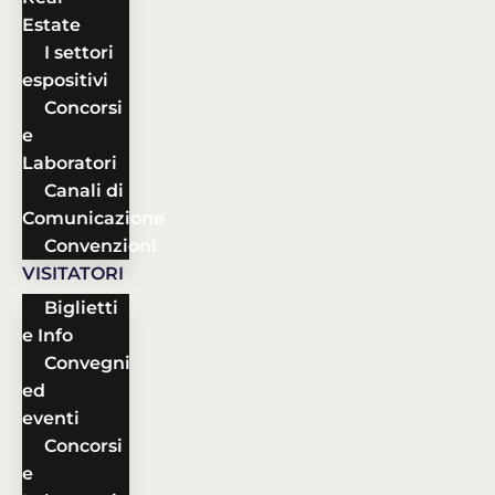
Estate
I settori
espositivi
Concorsi
e
Laboratori
Canali di
Comunicazione
Convenzioni
VISITATORI
Biglietti
e Info
Convegni
ed
eventi
Concorsi
e