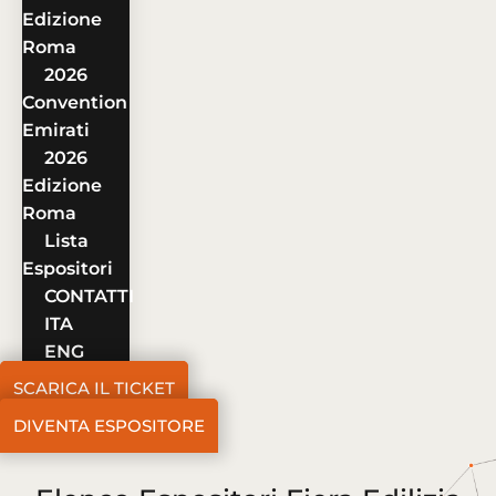
Edizione
Roma
2026
Convention
Emirati
2026
Edizione
Roma
Lista
Espositori
CONTATTI
ITA
ENG
SCARICA IL TICKET
DIVENTA ESPOSITORE