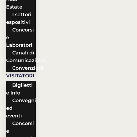
Estate
I settori
espositivi
Concorsi
e
Laboratori
Canali di
Comunicazione
Convenzioni
VISITATORI
Biglietti
e Info
Convegni
ed
eventi
Concorsi
e