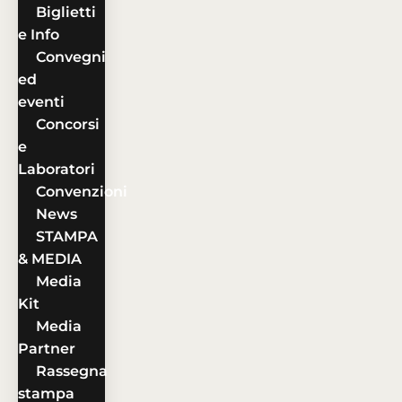
Biglietti
e Info
Convegni
ed
eventi
Concorsi
e
Laboratori
Convenzioni
News
STAMPA
& MEDIA
Media
Kit
Media
Partner
Rassegna
stampa