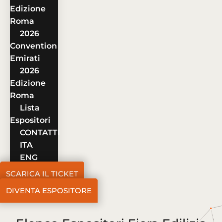
Edizione
Roma
2026
Convention
Emirati
2026
Edizione
Roma
Lista
Espositori
CONTATTI
ITA
ENG
SCARICA IL TICKET
DIVENTA ESPOSITORE