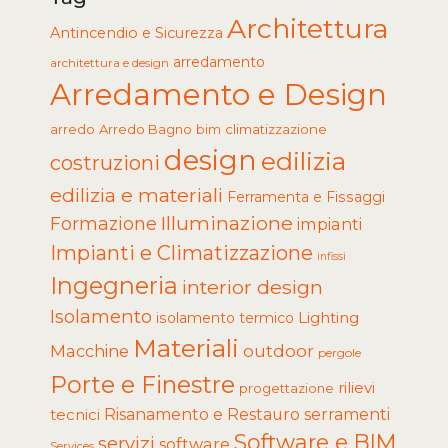
Architettura
Antincendio e Sicurezza
arredamento
architettura e design
Arredamento e Design
arredo
Arredo Bagno
climatizzazione
bim
design
edilizia
costruzioni
edilizia e materiali
Ferramenta e Fissaggi
Illuminazione
Formazione
impianti
Impianti e Climatizzazione
infissi
Ingegneria
interior design
Isolamento
Lighting
isolamento termico
Materiali
Macchine
outdoor
pergole
Porte e Finestre
rilievi
progettazione
tecnici
Risanamento e Restauro
serramenti
Software e BIM
servizi
software
Services