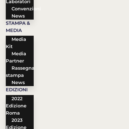
Laboratori
Convenzioni
News
STAMPA &
MEDIA
Media
Kit
Media
Partner
Rassegna
stampa
News
EDIZIONI
2022
Edizione
Roma
2023
Edizione