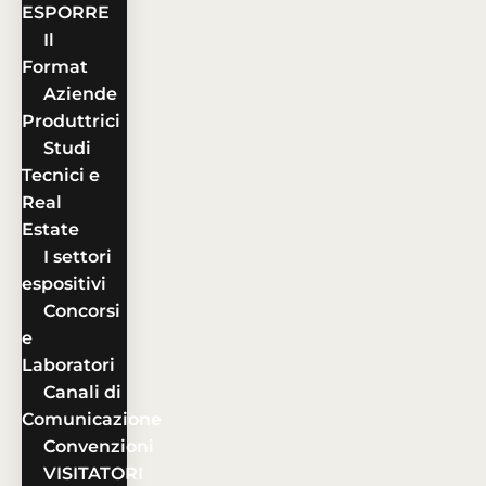
ESPORRE
Il
Format
Aziende
Produttrici
Studi
Tecnici e
Real
Estate
I settori
espositivi
Concorsi
e
Laboratori
Canali di
Comunicazione
Convenzioni
VISITATORI