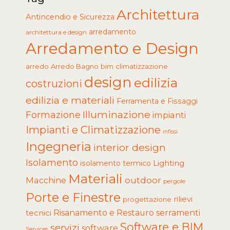
Architettura
Antincendio e Sicurezza
arredamento
architettura e design
Arredamento e Design
arredo
Arredo Bagno
climatizzazione
bim
design
edilizia
costruzioni
edilizia e materiali
Ferramenta e Fissaggi
Illuminazione
Formazione
impianti
Impianti e Climatizzazione
infissi
Ingegneria
interior design
Isolamento
Lighting
isolamento termico
Materiali
Macchine
outdoor
pergole
Porte e Finestre
rilievi
progettazione
tecnici
Risanamento e Restauro
serramenti
Software e BIM
servizi
software
Services