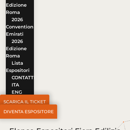
Edizione
Roma
2026
Convention
Emirati
2026
Edizione
Roma
Lista
Espositori
CONTATTI
ITA
ENG
SCARICA IL TICKET
DIVENTA ESPOSITORE