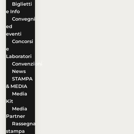
Biglietti
e Info
Convegni
ed
eventi
Concorsi
e
Laboratori
Convenzioni
News
STAMPA
& MEDIA
Media
Kit
Media
Partner
Rassegna
stampa