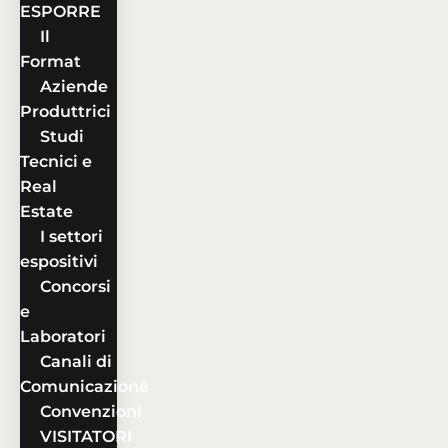
ESPORRE
Il
Format
Aziende
Produttrici
Studi
Tecnici e
Real
Estate
I settori
espositivi
Concorsi
e
Laboratori
Canali di
Comunicazione
Convenzioni
VISITATORI