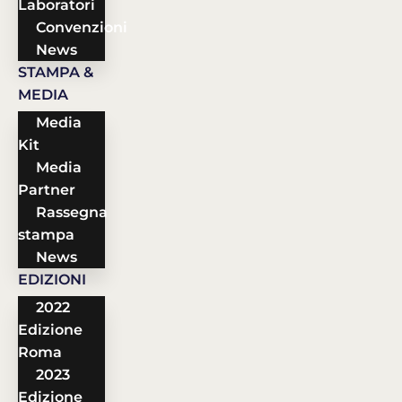
Laboratori
Convenzioni
News
STAMPA &
MEDIA
Media
Kit
Media
Partner
Rassegna
stampa
News
EDIZIONI
2022
Edizione
Roma
2023
Edizione