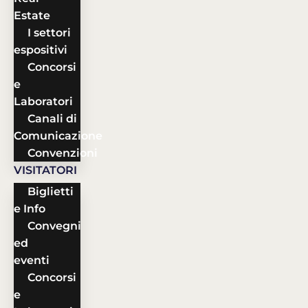
Estate
I settori
espositivi
Concorsi
e
Laboratori
Canali di
Comunicazione
Convenzioni
VISITATORI
Biglietti
e Info
Convegni
ed
eventi
Concorsi
e