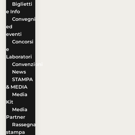
Biglietti
e Info
Convegni
ed
eventi
Concorsi
e
Laboratori
Convenzioni
News
STAMPA
& MEDIA
Media
Kit
Media
Partner
Rassegna
stampa