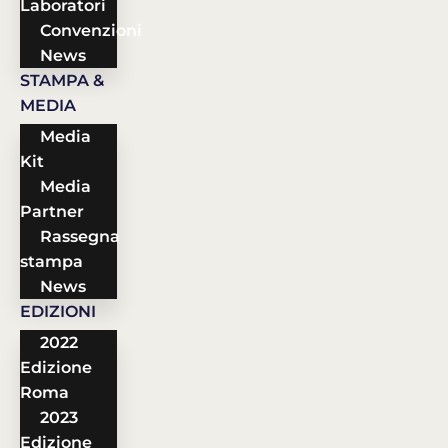
Laboratori
Convenzioni
News
STAMPA &
MEDIA
Media
Kit
Media
Partner
Rassegna
stampa
News
EDIZIONI
2022
Edizione
Roma
2023
Edizione