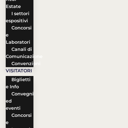
Estate
I settori
espositivi
Concorsi
e
Laboratori
Canali di
Comunicazione
Convenzioni
VISITATORI
Biglietti
e Info
Convegni
ed
eventi
Concorsi
e