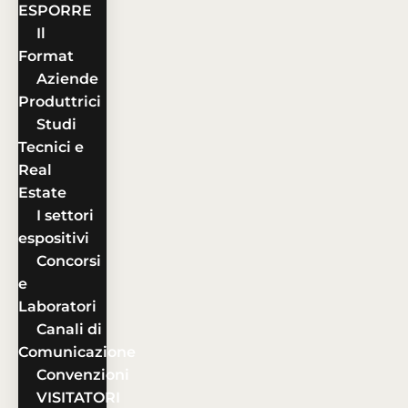
ESPORRE
Il
Format
Aziende
Produttrici
Studi
Tecnici e
Real
Estate
I settori
espositivi
Concorsi
e
Laboratori
Canali di
Comunicazione
Convenzioni
VISITATORI