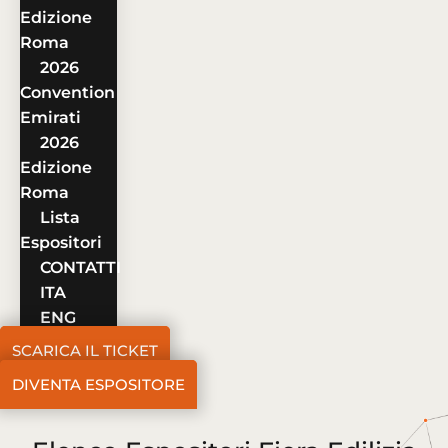
Edizione
Roma
2026
Convention
Emirati
2026
Edizione
Roma
Lista
Espositori
CONTATTI
ITA
ENG
SCARICA IL TICKET
DIVENTA ESPOSITORE