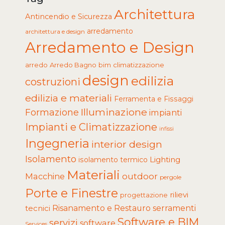
Architettura
Antincendio e Sicurezza
arredamento
architettura e design
Arredamento e Design
arredo
Arredo Bagno
climatizzazione
bim
design
edilizia
costruzioni
edilizia e materiali
Ferramenta e Fissaggi
Illuminazione
Formazione
impianti
Impianti e Climatizzazione
infissi
Ingegneria
interior design
Isolamento
Lighting
isolamento termico
Materiali
Macchine
outdoor
pergole
Porte e Finestre
rilievi
progettazione
tecnici
Risanamento e Restauro
serramenti
Software e BIM
servizi
software
Services