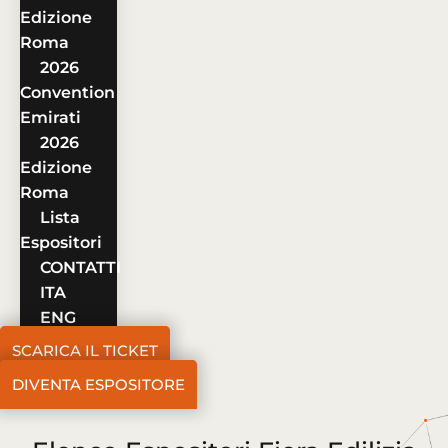
Edizione
Roma
2026
Convention
Emirati
2026
Edizione
Roma
Lista
Espositori
CONTATTI
ITA
ENG
SCARICA IL TICKET
DIVENTA ESPOSITORE