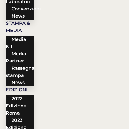
Laboratori
Convenzioni
News
STAMPA &
MEDIA
Media
Kit
Media
Partner
Rassegna
stampa
News
EDIZIONI
2022
Edizione
Roma
2023
Edizione