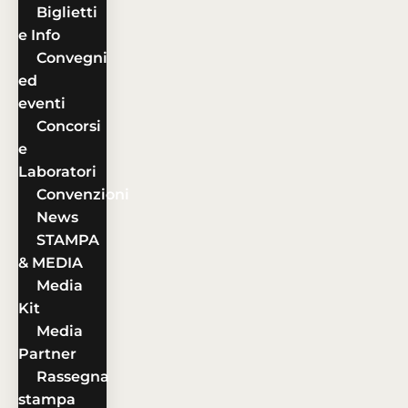
Biglietti
e Info
Convegni
ed
eventi
Concorsi
e
Laboratori
Convenzioni
News
STAMPA
& MEDIA
Media
Kit
Media
Partner
Rassegna
stampa