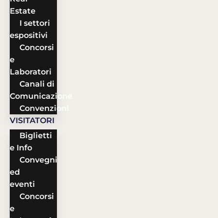
Estate
I settori
espositivi
Concorsi
e
Laboratori
Canali di
Comunicazione
Convenzioni
VISITATORI
Biglietti
e Info
Convegni
ed
eventi
Concorsi
e