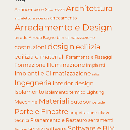
Architettura
Antincendio e Sicurezza
arredamento
architettura e design
Arredamento e Design
arredo
Arredo Bagno
climatizzazione
bim
design
edilizia
costruzioni
edilizia e materiali
Ferramenta e Fissaggi
Illuminazione
Formazione
impianti
Impianti e Climatizzazione
infissi
Ingegneria
interior design
Isolamento
Lighting
isolamento termico
Materiali
Macchine
outdoor
pergole
Porte e Finestre
rilievi
progettazione
tecnici
Risanamento e Restauro
serramenti
Software e BIM
servizi
software
Services