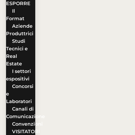
ESPORRE
Il
Format
Aziende
Produttrici
Studi
Tecnici e
Real
Estate
I settori
espositivi
Concorsi
e
Laboratori
Canali di
Comunicazione
Convenzioni
VISITATORI