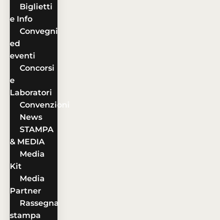
Biglietti
e Info
Convegni
ed
eventi
Concorsi
e
Laboratori
Convenzioni
News
STAMPA
& MEDIA
Media
Kit
Media
Partner
Rassegna
stampa