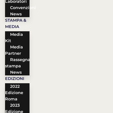
Laboratori
Convenzioni
News
STAMPA &
MEDIA
Media
Kit
Media
Partner
Rassegna
stampa
News
EDIZIONI
2022
Edizione
Roma
2023
Edizione