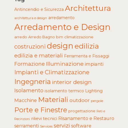
Architettura
Antincendio e Sicurezza
arredamento
architettura e design
Arredamento e Design
arredo
Arredo Bagno
climatizzazione
bim
design
edilizia
costruzioni
edilizia e materiali
Ferramenta e Fissaggi
Illuminazione
Formazione
impianti
Impianti e Climatizzazione
Ingegneria
interior design
Isolamento
Lighting
isolamento termico
Materiali
Macchine
outdoor
pergole
Porte e Finestre
progettazione
Reti e
rilievi tecnici
Risanamento e Restauro
Recinzioni
servizi
software
serramenti
Services