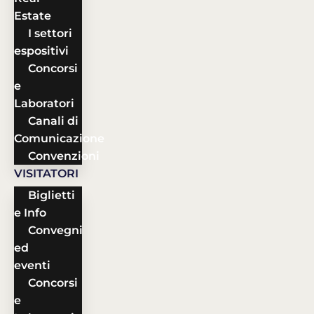
Estate
I settori
espositivi
Concorsi
e
Laboratori
Canali di
Comunicazione
Convenzioni
VISITATORI
Biglietti
e Info
Convegni
ed
eventi
Concorsi
e