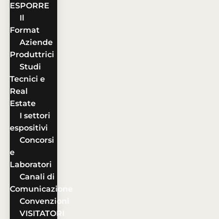
ESPORRE
Il
Format
Aziende
Produttrici
Studi
Tecnici e
Real
Estate
I settori
espositivi
Concorsi
e
Laboratori
Canali di
Comunicazione
Convenzioni
VISITATORI