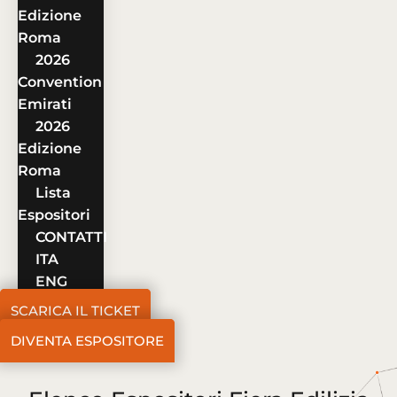
Edizione
Roma
2026
Convention
Emirati
2026
Edizione
Roma
Lista
Espositori
CONTATTI
ITA
ENG
SCARICA IL TICKET
DIVENTA ESPOSITORE