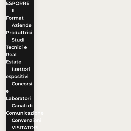
ESPORRE
Il
Format
Aziende
Produttrici
Studi
Tecnici e
Real
Estate
I settori
espositivi
Concorsi
e
Laboratori
Canali di
Comunicazione
Convenzioni
VISITATORI