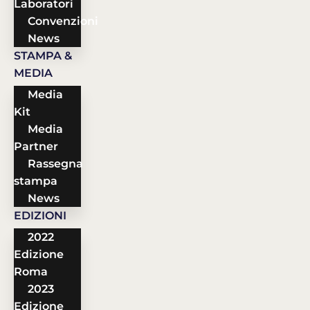
Laboratori
Convenzioni
News
STAMPA &
MEDIA
Media
Kit
Media
Partner
Rassegna
stampa
News
EDIZIONI
2022
Edizione
Roma
2023
Edizione