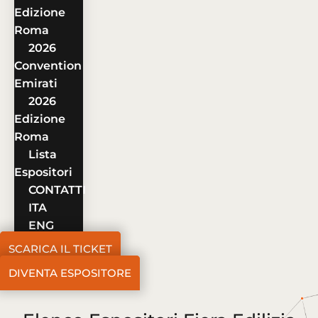
Edizione
Roma
2026
Convention
Emirati
2026
Edizione
Roma
Lista
Espositori
CONTATTI
ITA
ENG
SCARICA IL TICKET
DIVENTA ESPOSITORE