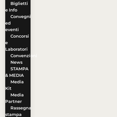
Biglietti
e Info
Convegni
ed
eventi
Concorsi
e
Laboratori
Convenzioni
News
STAMPA
& MEDIA
Media
Kit
Media
Partner
Rassegna
stampa