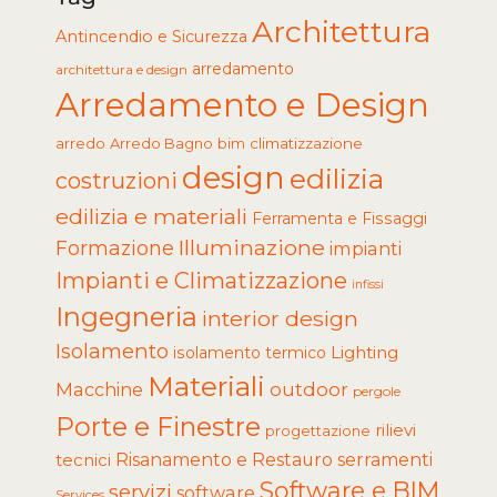
Architettura
Antincendio e Sicurezza
arredamento
architettura e design
Arredamento e Design
arredo
Arredo Bagno
climatizzazione
bim
design
edilizia
costruzioni
edilizia e materiali
Ferramenta e Fissaggi
Illuminazione
Formazione
impianti
Impianti e Climatizzazione
infissi
Ingegneria
interior design
Isolamento
Lighting
isolamento termico
Materiali
Macchine
outdoor
pergole
Porte e Finestre
rilievi
progettazione
tecnici
Risanamento e Restauro
serramenti
Software e BIM
servizi
software
Services