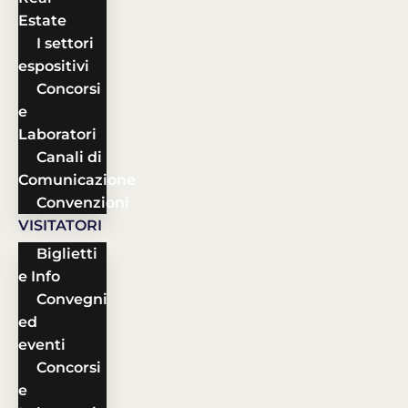
Estate
I settori
espositivi
Concorsi
e
Laboratori
Canali di
Comunicazione
Convenzioni
VISITATORI
Biglietti
e Info
Convegni
ed
eventi
Concorsi
e