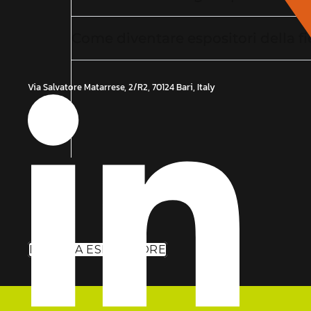
Come diventare espositori della f
Via Salvatore Matarrese, 2/R2, 70124 Bari, Italy
DIVENTA ESPOSITORE