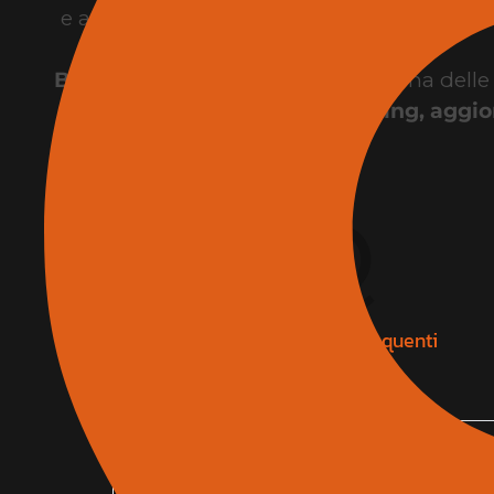
e architettura, con soluzioni dedicate a pro
B-CAD Expo Roma
rappresenta una delle pri
di networking, aggio
F
.
A
.
Q
Domande e risposte frequenti
Dove trovare l’elenco espositori del