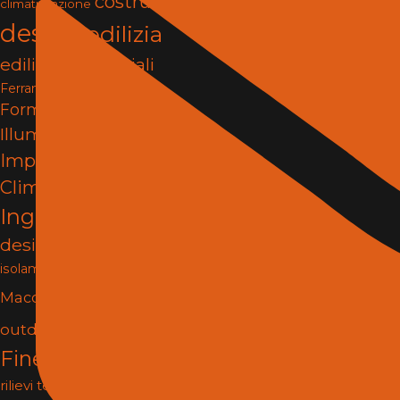
costruzioni
climatizzazione
design
edilizia
edilizia e materiali
Ferramenta e Fissaggi
Formazione
Illuminazione
impianti
Impianti e
Climatizzazione
infissi
Ingegneria
interior
design
Isolamento
Lighting
isolamento termico
Materiali
Macchine
Porte e
outdoor
pergole
Finestre
progettazione
rilievi tecnici
Risanamento e