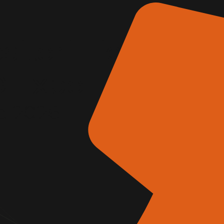
itori Fiera
AD Expo Roma
e 2026