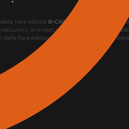
ella fiera edilizia
B-CAD Expo Roma
, il punto 
costruzioni, architettura, design, innovazione edil
i della fiera edilizia per conoscere brand, prodo
l’evento.