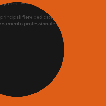
gettisti, imprese, interior designer, contractor, st
ncipali fiere dedicate all’edilizia e all’architettu
rnamento professionale e incontri business
tr
la fiera edilizia?