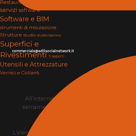
Restauro
serramenti
Services
servizi
software
Software e BIM
strumenti di misurazione
Strutture
studio
studio tecnico
Superfici e
commerciale@edilsocialnetwork.it
Rivestimenti
Trasporti
Utensili e Attrezzature
Vernici e Collanti
All’interno della manifestazione sono 
serramenti, infissi, pavimenti, rivestime
L’elenco espositori della fiera edilizia
consen