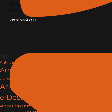
SERVIZI
SOFTWARE E BIM
+39 080 864 22 33
Tag
Antincendio e Sicurezza
Architettura
arredamento
architettura e design
Arredamento
e Design
arredo
Arredo Bagno
bim