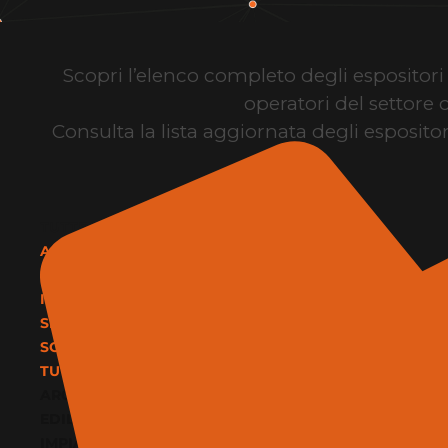
Scopri l’elenco completo degli espositori d
operatori del settore 
Consulta la lista aggiornata degli espositor
TUTTE LE CATEGORIE
ARCHITETTURA E DESIGN
EDILIZIA E MATERIALI
IMPIANTI E CLIMATIZZAZIONE
SERVIZI
SOFTWARE E BIM
TUTTE LE CATEGORIE
ARCHITETTURA E DESIGN
EDILIZIA E MATERIALI
IMPIANTI E CLIMATIZZAZIONE