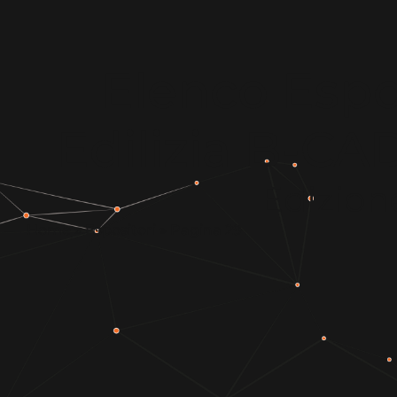
Elenco Espos
Edilizia B-C
Edizion
Home
»
Espositori
»
Pagina 29