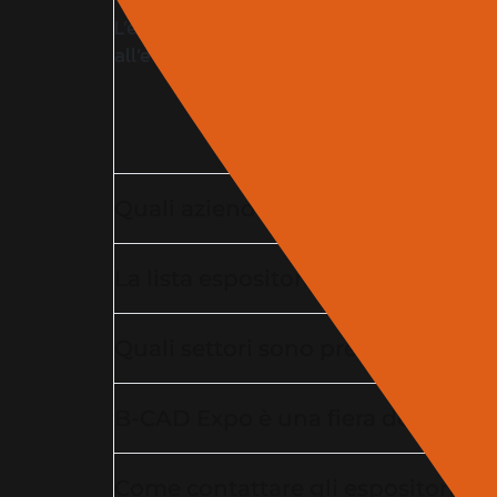
L’elenco espositori della fiera edilizia B-C
all’evento dedicato a edilizia, architettura e
Quali aziende partecipano alla fie
La lista espositori della fiera edil
Quali settori sono presenti tra gli 
B-CAD Expo è una fiera dedicata al
Come contattare gli espositori della