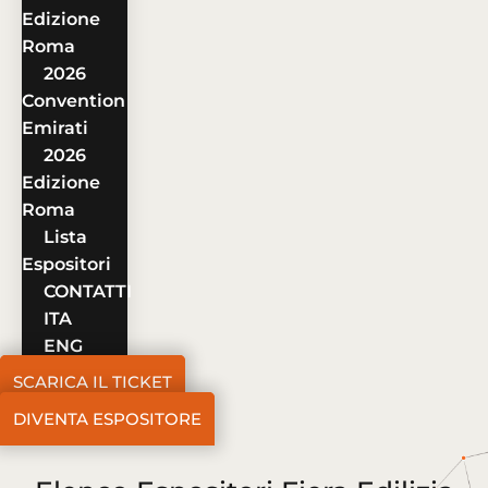
Edizione
Roma
2026
Convention
Emirati
2026
Edizione
Roma
Lista
Espositori
CONTATTI
ITA
ENG
SCARICA IL TICKET
DIVENTA ESPOSITORE