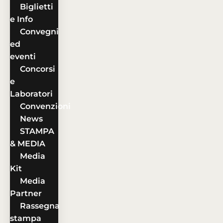
Biglietti
e Info
Convegni
ed
eventi
Concorsi
e
Laboratori
Convenzioni
News
STAMPA
& MEDIA
Media
Kit
Media
Partner
Rassegna
stampa