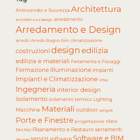
Architettura
Antincendio e Sicurezza
arredamento
architettura e design
Arredamento e Design
arredo
Arredo Bagno
climatizzazione
bim
design
edilizia
costruzioni
edilizia e materiali
Ferramenta e Fissaggi
Illuminazione
Formazione
impianti
Impianti e Climatizzazione
infissi
Ingegneria
interior design
Isolamento
Lighting
isolamento termico
Materiali
Macchine
outdoor
pergole
Porte e Finestre
rilievi
progettazione
tecnici
Risanamento e Restauro
serramenti
Software e BIM
servizi
software
Services