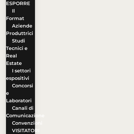
ESPORRE
Il
Format
Aziende
Produttrici
Studi
Tecnici e
Real
Estate
I settori
espositivi
Concorsi
e
Laboratori
Canali di
Comunicazione
Convenzioni
VISITATORI