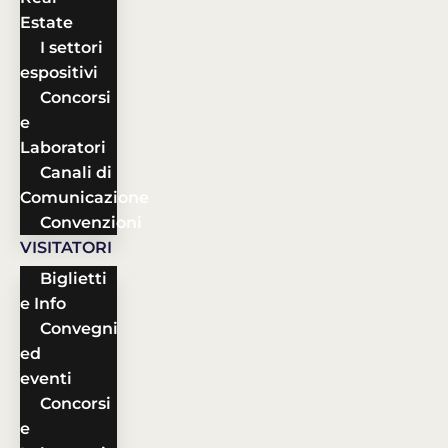
Estate
I settori
espositivi
Concorsi
e
Laboratori
Canali di
Comunicazione
Convenzioni
VISITATORI
Biglietti
e Info
Convegni
ed
eventi
Concorsi
e