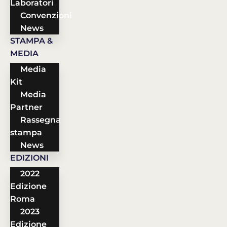
Laboratori
Convenzioni
News
STAMPA &
MEDIA
Media
Kit
Media
Partner
Rassegna
stampa
News
EDIZIONI
2022
Edizione
Roma
2023
Edizione