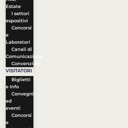
Estate
I settori
espositivi
Concorsi
e
Laboratori
Canali di
Comunicazione
Convenzioni
VISITATORI
Biglietti
e Info
Convegni
ed
eventi
Concorsi
e