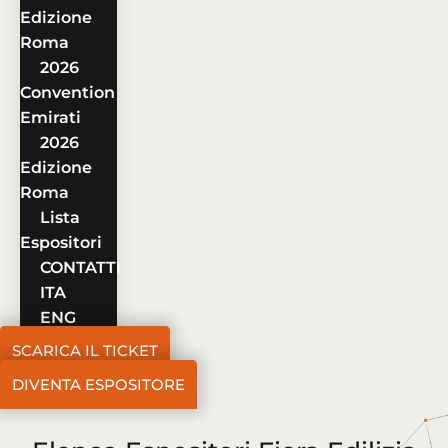
Edizione
Roma
2026
Convention
Emirati
2026
Edizione
Roma
Lista
Espositori
CONTATTI
ITA
ENG
SCARICA IL TICKET
DIVENTA ESPOSITORE