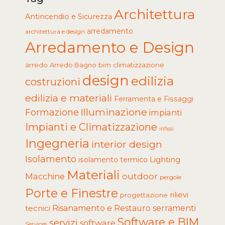
Architettura
Antincendio e Sicurezza
arredamento
architettura e design
Arredamento e Design
arredo
Arredo Bagno
climatizzazione
bim
design
edilizia
costruzioni
edilizia e materiali
Ferramenta e Fissaggi
Illuminazione
Formazione
impianti
Impianti e Climatizzazione
infissi
Ingegneria
interior design
Isolamento
Lighting
isolamento termico
Materiali
Macchine
outdoor
pergole
Porte e Finestre
rilievi
progettazione
tecnici
Risanamento e Restauro
serramenti
Software e BIM
servizi
software
Services