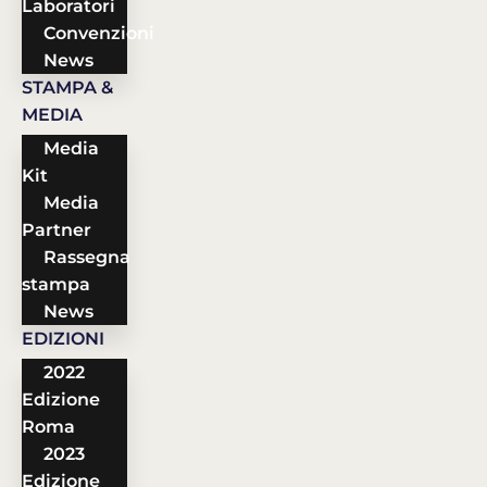
Laboratori
Convenzioni
News
STAMPA &
MEDIA
Media
Kit
Media
Partner
Rassegna
stampa
News
EDIZIONI
2022
Edizione
Roma
2023
Edizione