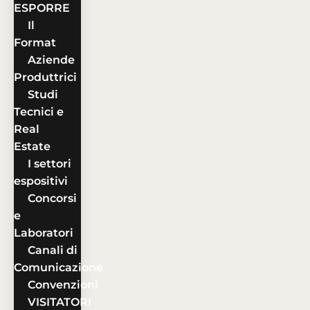
ESPORRE
Il
Format
Aziende
Produttrici
Studi
Tecnici e
Real
Estate
I settori
espositivi
Concorsi
e
Laboratori
Canali di
Comunicazione
Convenzioni
VISITATORI