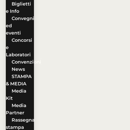
Biglietti
e Info
Convegni
ed
eventi
Concorsi
e
Laboratori
Convenzioni
News
STAMPA
& MEDIA
Media
Kit
Media
Partner
Rassegna
stampa