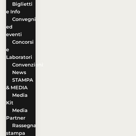
Biglietti
e Info
Convegni
ed
eventi
Concorsi
e
Laboratori
Convenzioni
News
STAMPA
& MEDIA
Media
Kit
Media
Partner
Rassegna
stampa