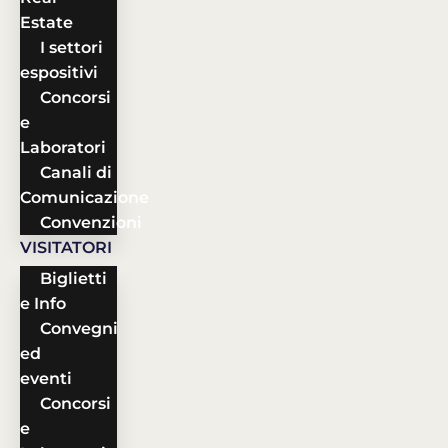
Estate
I settori
espositivi
Concorsi
e
Laboratori
Canali di
Comunicazione
Convenzioni
VISITATORI
Biglietti
e Info
Convegni
ed
eventi
Concorsi
e