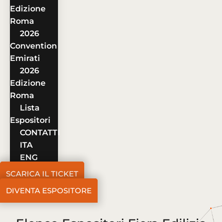
Edizione
Roma
2026
Convention
Emirati
2026
Edizione
Roma
Lista
Espositori
CONTATTI
ITA
ENG
SCARICA IL TICKET
DIVENTA ESPOSITORE