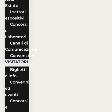
Estate
I settori
espositivi
Concorsi
e
Laboratori
Canali di
Comunicazione
Convenzioni
VISITATORI
Biglietti
e Info
Convegni
ed
eventi
Concorsi
e