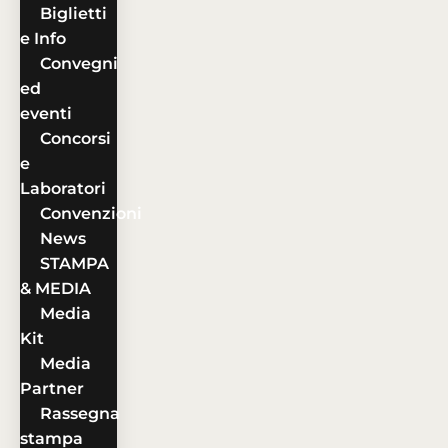
Biglietti
e Info
Convegni
ed
eventi
Concorsi
e
Laboratori
Convenzioni
News
STAMPA
& MEDIA
Media
Kit
Media
Partner
Rassegna
stampa