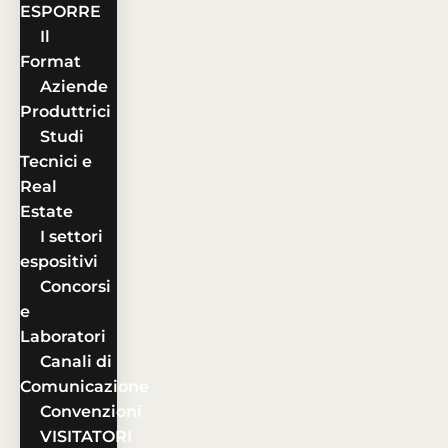
ESPORRE
Il
Format
Aziende
Produttrici
Studi
Tecnici e
Real
Estate
I settori
espositivi
Concorsi
e
Laboratori
Canali di
Comunicazione
Convenzioni
VISITATORI