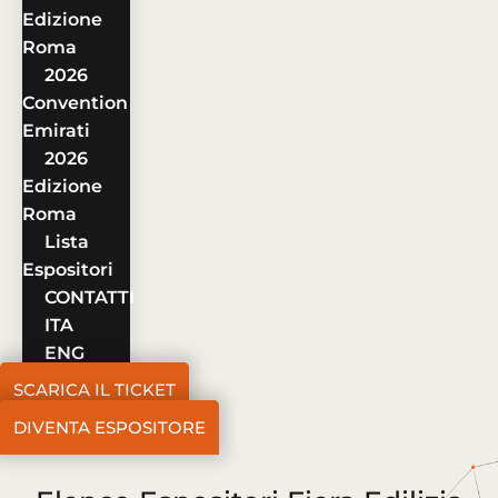
Edizione
Roma
2026
Convention
Emirati
2026
Edizione
Roma
Lista
Espositori
CONTATTI
ITA
ENG
SCARICA IL TICKET
DIVENTA ESPOSITORE