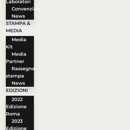
Laboratori
Convenzioni
News
STAMPA &
MEDIA
Media
Kit
Media
Partner
Rassegna
stampa
News
EDIZIONI
2022
Edizione
Roma
2023
Edizione