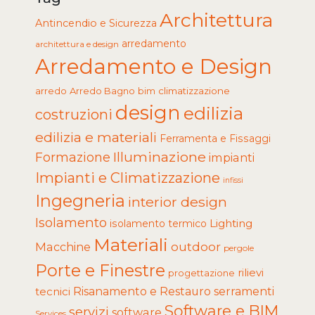
Architettura
Antincendio e Sicurezza
arredamento
architettura e design
Arredamento e Design
arredo
Arredo Bagno
climatizzazione
bim
design
edilizia
costruzioni
edilizia e materiali
Ferramenta e Fissaggi
Illuminazione
Formazione
impianti
Impianti e Climatizzazione
infissi
Ingegneria
interior design
Isolamento
Lighting
isolamento termico
Materiali
Macchine
outdoor
pergole
Porte e Finestre
rilievi
progettazione
tecnici
Risanamento e Restauro
serramenti
Software e BIM
servizi
software
Services