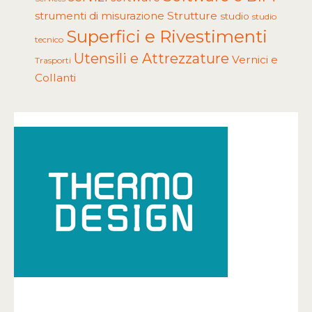
Strutture
strumenti di misurazione
studio
studio
Superfici e Rivestimenti
tecnico
Utensili e Attrezzature
Vernici e
Trasporti
Collanti