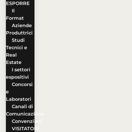
ESPORRE
Il
Format
Aziende
Produttrici
Studi
Tecnici e
Real
Estate
I settori
espositivi
Concorsi
e
Laboratori
Canali di
Comunicazione
Convenzioni
VISITATORI