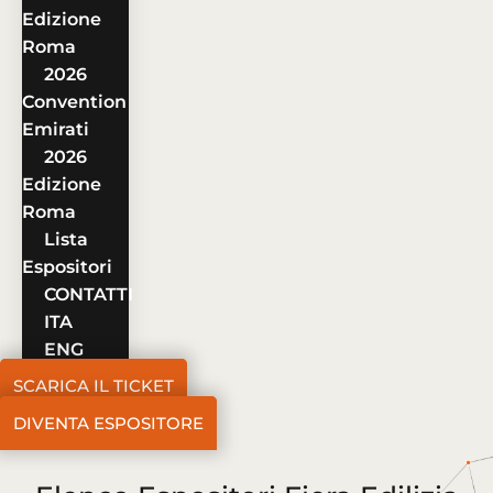
Edizione
Roma
2026
Convention
Emirati
2026
Edizione
Roma
Lista
Espositori
CONTATTI
ITA
ENG
SCARICA IL TICKET
DIVENTA ESPOSITORE