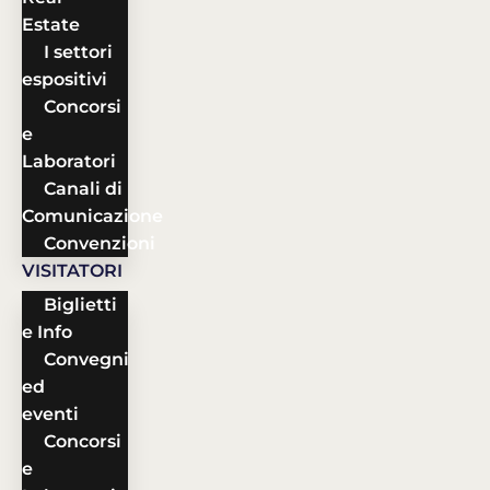
Estate
I settori
espositivi
Concorsi
e
Laboratori
Canali di
Comunicazione
Convenzioni
VISITATORI
Biglietti
e Info
Convegni
ed
eventi
Concorsi
e