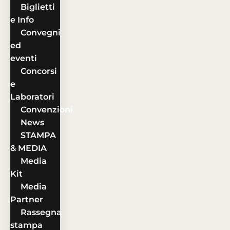
Biglietti
e Info
Convegni
ed
eventi
Concorsi
e
Laboratori
Convenzioni
News
STAMPA
& MEDIA
Media
Kit
Media
Partner
Rassegna
stampa