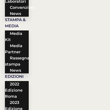
Laboratori
Convenzioni
News
STAMPA &
MEDIA
Media
Kit
Media
Partner
Rassegna
stampa
News
EDIZIONI
2022
Edizione
Roma
2023
Edizione