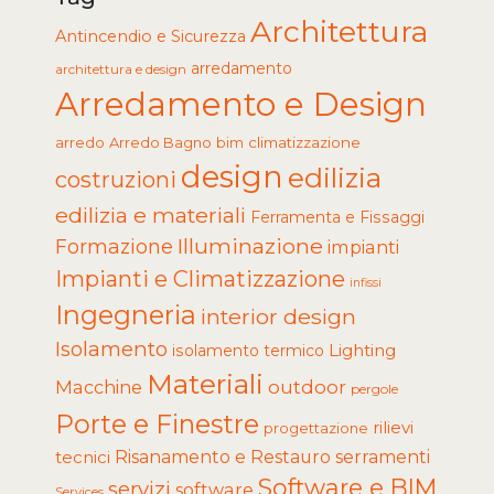
Architettura
Antincendio e Sicurezza
arredamento
architettura e design
Arredamento e Design
arredo
Arredo Bagno
climatizzazione
bim
design
edilizia
costruzioni
edilizia e materiali
Ferramenta e Fissaggi
Illuminazione
Formazione
impianti
Impianti e Climatizzazione
infissi
Ingegneria
interior design
Isolamento
Lighting
isolamento termico
Materiali
Macchine
outdoor
pergole
Porte e Finestre
rilievi
progettazione
tecnici
Risanamento e Restauro
serramenti
Software e BIM
servizi
software
Services