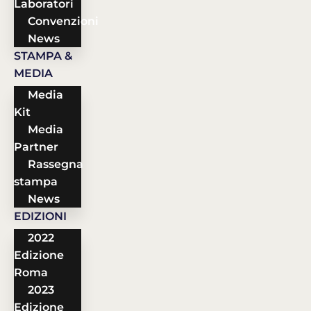
Laboratori
Convenzioni
News
STAMPA &
MEDIA
Media
Kit
Media
Partner
Rassegna
stampa
News
EDIZIONI
2022
Edizione
Roma
2023
Edizione