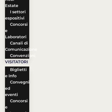
Estate
I settori
espositivi
Concorsi
e
Laboratori
Canali di
Comunicazione
Convenzioni
VISITATORI
Biglietti
e Info
Convegni
ed
eventi
Concorsi
e