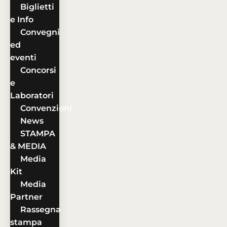
Biglietti
e Info
Convegni
ed
eventi
Concorsi
e
Laboratori
Convenzioni
News
STAMPA
& MEDIA
Media
Kit
Media
Partner
Rassegna
stampa