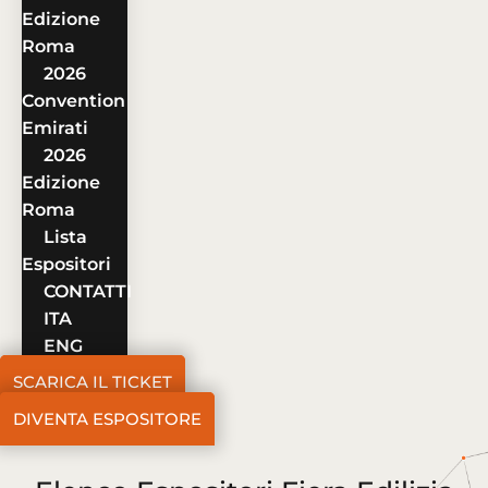
Edizione
Roma
2026
Convention
Emirati
2026
Edizione
Roma
Lista
Espositori
CONTATTI
ITA
ENG
SCARICA IL TICKET
DIVENTA ESPOSITORE