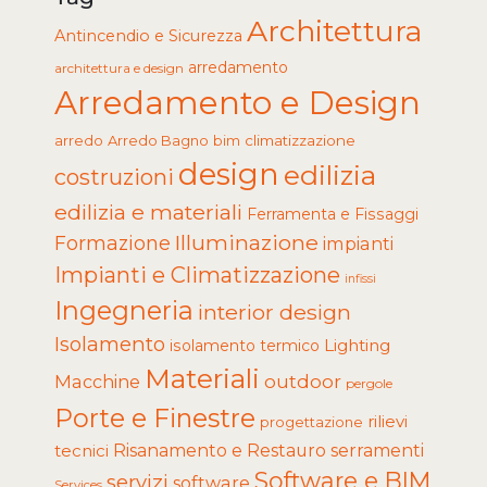
Architettura
Antincendio e Sicurezza
arredamento
architettura e design
Arredamento e Design
arredo
Arredo Bagno
climatizzazione
bim
design
edilizia
costruzioni
edilizia e materiali
Ferramenta e Fissaggi
Illuminazione
Formazione
impianti
Impianti e Climatizzazione
infissi
Ingegneria
interior design
Isolamento
Lighting
isolamento termico
Materiali
Macchine
outdoor
pergole
Porte e Finestre
rilievi
progettazione
tecnici
Risanamento e Restauro
serramenti
Software e BIM
servizi
software
Services