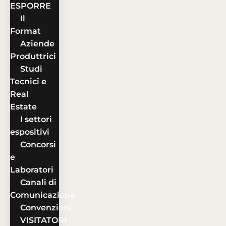
ESPORRE
Il
Format
Aziende
Produttrici
Studi
Tecnici e
Real
Estate
I settori
espositivi
Concorsi
e
Laboratori
Canali di
Comunicazione
Convenzioni
VISITATORI