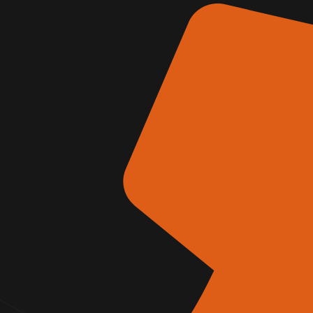
itori Fiera
AD Expo Roma
e 2026