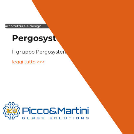
Architettura e design
Pergosystem
Il gruppo Pergosystem nasce intorno all’azienda “
leggi tutto >>>