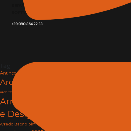
SERVIZI
SOFTWARE E BIM
+39 080 864 22 33
Tag
Antincendio e Sicurezza
Architettura
arredamento
architettura e design
Arredamento
e Design
arredo
Arredo Bagno
bim