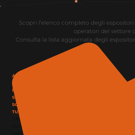
Scopri l’elenco completo degli espositori d
operatori del settore 
Consulta la lista aggiornata degli espositor
TUTTE LE CATEGORIE
ARCHITETTURA E DESIGN
EDILIZIA E MATERIALI
IMPIANTI E CLIMATIZZAZIONE
SERVIZI
SOFTWARE E BIM
TUTTE LE CATEGORIE
ARCHITETTURA E DESIGN
EDILIZIA E MATERIALI
IMPIANTI E CLIMATIZZAZIONE