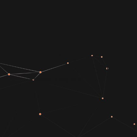
Elenco Espos
Edilizia B-C
Edizion
Home
»
Espositori
»
Pagina 12