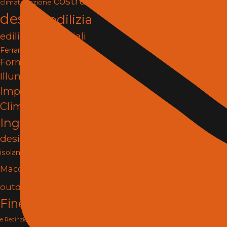
costruzioni
climatizzazione
design
edilizia
edilizia e materiali
Ferramenta e Fissaggi
Formazione
Illuminazione
impianti
Impianti e
Climatizzazione
Ingegneria
interior
design
Isolamento
Lighting
isolamento termico
Materiali
Macchine
Porte e
outdoor
pergole
Finestre
progettazione
Reti
rilievi tecnici
e Recinzioni