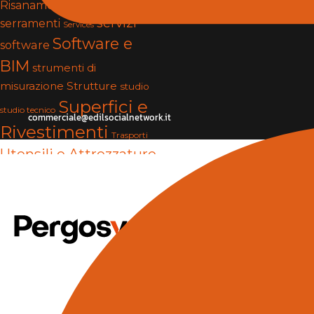
Risanamento e Restauro
servizi
serramenti
Services
Software e
software
BIM
strumenti di
Strutture
misurazione
studio
Superfici e
studio tecnico
commerciale@edilsocialnetwork.it
Rivestimenti
Trasporti
Utensili e Attrezzature
Vernici e Collanti