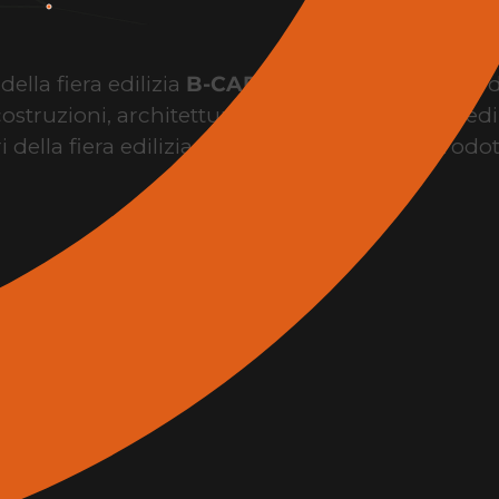
ella fiera edilizia
B-CAD Expo Roma
, il punto 
costruzioni, architettura, design, innovazione edil
i della fiera edilizia per conoscere brand, prodo
l’evento.