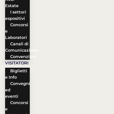
Estate
I settori
espositivi
Concorsi
e
Laboratori
Canali di
Comunicazione
Convenzioni
VISITATORI
Biglietti
e Info
Convegni
ed
eventi
Concorsi
e