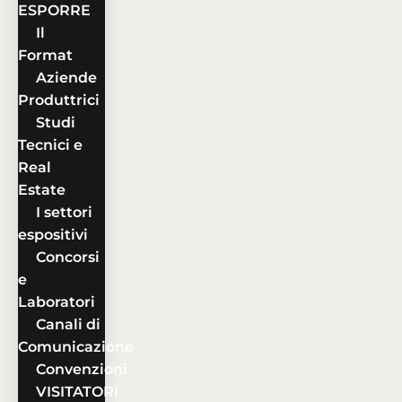
ESPORRE
Il
Format
Aziende
Produttrici
Studi
Tecnici e
Real
Estate
I settori
espositivi
Concorsi
e
Laboratori
Canali di
Comunicazione
Convenzioni
VISITATORI