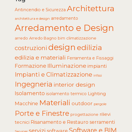
Architettura
Antincendio e Sicurezza
arredamento
architettura e design
Arredamento e Design
arredo
Arredo Bagno
climatizzazione
bim
design
edilizia
costruzioni
edilizia e materiali
Ferramenta e Fissaggi
Illuminazione
Formazione
impianti
Impianti e Climatizzazione
infissi
Ingegneria
interior design
Isolamento
Lighting
isolamento termico
Materiali
Macchine
outdoor
pergole
Porte e Finestre
rilievi
progettazione
tecnici
Risanamento e Restauro
serramenti
Software e BIM
servizi
software
Services