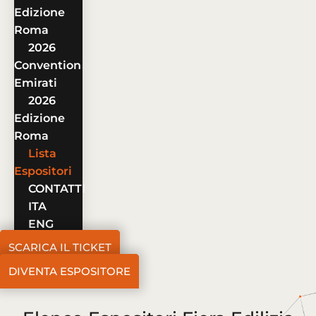
Edizione
Roma
2026
Convention
Emirati
2026
Edizione
Roma
Lista
Espositori
CONTATTI
ITA
ENG
SCARICA IL TICKET
DIVENTA ESPOSITORE