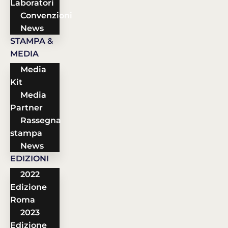
Laboratori
Convenzioni
News
STAMPA &
MEDIA
Media
Kit
Media
Partner
Rassegna
stampa
News
EDIZIONI
2022
Edizione
Roma
2023
Edizione