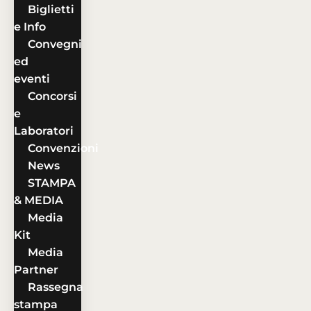
Biglietti
e Info
Convegni
ed
eventi
Concorsi
e
Laboratori
Convenzioni
News
STAMPA
& MEDIA
Media
Kit
Media
Partner
Rassegna
stampa